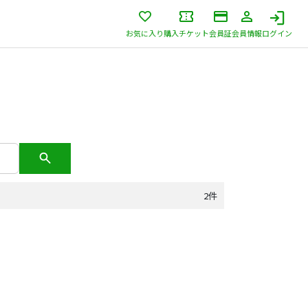
お気に入り
購入チケット
会員証
会員情報
ログイン
2件