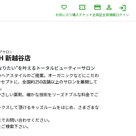
お気に入り
購入チケット
会員証
会員情報
ログイン
ヘアサロン
TH 新越谷店
”なりたい”を叶えるトータルビューティーサロン
のヘアスタイルのご提案。オーガニックなどにこだわ
セプトに、全国約250店舗以上のサロンを展開して
」。
やさしい薬剤、確かな技術をリーズナブルな料金でご
ックスして頂けるキッズルームをはじめ、さまざまな
までお問い合わせください。
をご検索下さい。