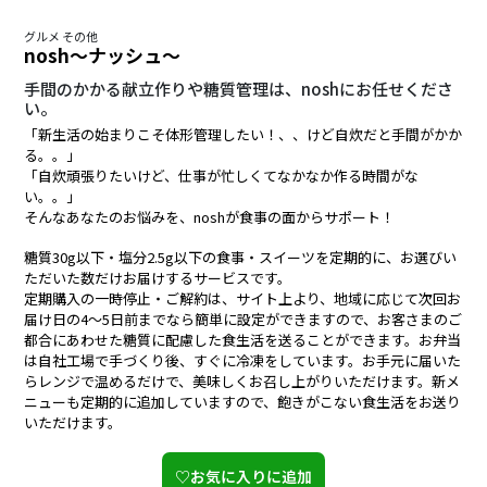
グルメ その他
nosh～ナッシュ～
手間のかかる献立作りや糖質管理は、noshにお任せくださ
い。
「新生活の始まりこそ体形管理したい！、、けど自炊だと手間がかか
る。。」
「自炊頑張りたいけど、仕事が忙しくてなかなか作る時間がな
い。。」
そんなあなたのお悩みを、noshが食事の面からサポート！
糖質30g以下・塩分2.5g以下の食事・スイーツを定期的に、お選びい
ただいた数だけお届けするサービスです。
定期購入の一時停止・ご解約は、サイト上より、地域に応じて次回お
届け日の4～5日前までなら簡単に設定ができますので、お客さまのご
都合にあわせた糖質に配慮した食生活を送ることができます。お弁当
は自社工場で手づくり後、すぐに冷凍をしています。お手元に届いた
らレンジで温めるだけで、美味しくお召し上がりいただけます。新メ
ニューも定期的に追加していますので、飽きがこない食生活をお送り
いただけます。
♡お気に入りに追加