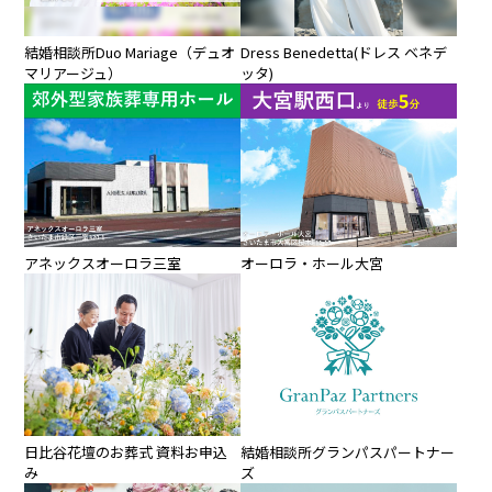
結婚相談所Duo Mariage（デュオ
Dress Benedetta(ドレス ベネデ
マリアージュ）
ッタ)
アネックスオーロラ三室
オーロラ・ホール大宮
日比谷花壇のお葬式 資料お申込
結婚相談所グランパスパートナー
み
ズ