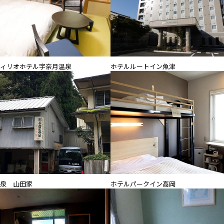
ホテルルートイン魚津
ィリオホテル宇奈月温泉
泉 山田家
ホテルパークイン高岡