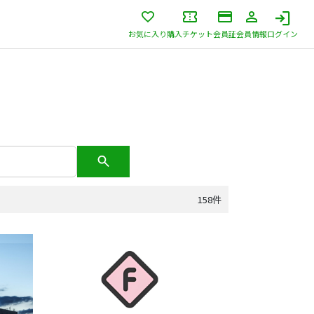
お気に入り
購入チケット
会員証
会員情報
ログイン
158件