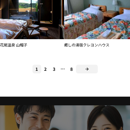
花尾温泉 山帽子
癒しの湯宿クレヨンハウス
1
2
3
…
8