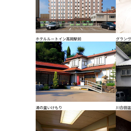
ホテルルートイン高岡駅前
グランヴ
湯の里いけもり
川合田温