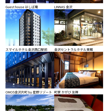
Guest house はしば庵
LINNAS 金沢
スマイルホテル金沢西口駅前
金沢セントラルホテル東館
OMO5金沢片町 by 星野リゾート
町家 かがび 友禅