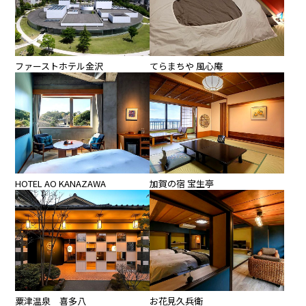
ファーストホテル金沢
てらまちや 風心庵
HOTEL AO KANAZAWA
加賀の宿 宝生亭
粟津温泉 喜多八
お花見久兵衛