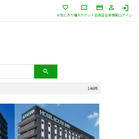
お気に入り
購入チケット
会員証
会員情報
ログイン
146件