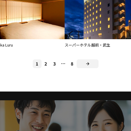
ka Luru
スーパーホテル越前・武生
1
2
3
…
8