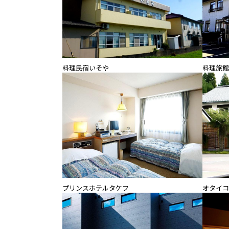
料理民宿いそや
料理旅館
プリンスホテルタケフ
オタイコ