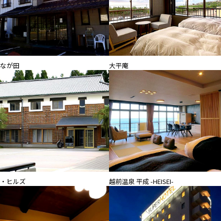
なが田
大平庵
・ヒルズ
越前温泉 平成 -HEISEI-