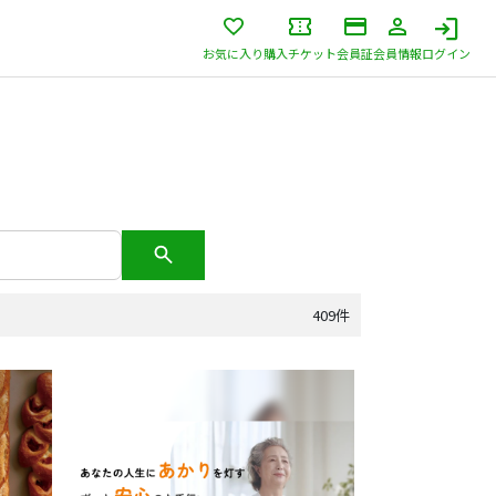
お気に入り
購入チケット
会員証
会員情報
ログイン
409件