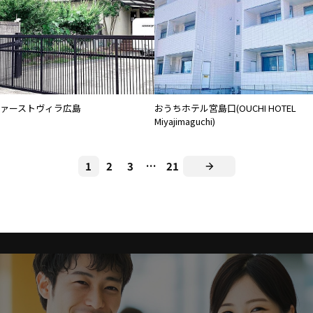
ァーストヴィラ広島
おうちホテル宮島口(OUCHI HOTEL
Miyajimaguchi)
1
2
3
…
21