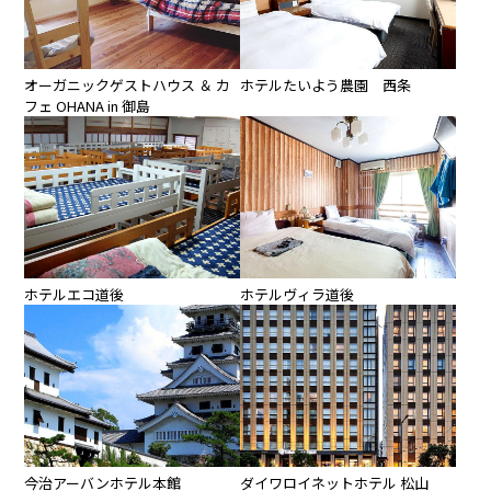
オーガニックゲストハウス ＆ カ
ホテルたいよう農園 西条
フェ OHANA in 御島
ホテルエコ道後
ホテルヴィラ道後
今治アーバンホテル本館
ダイワロイネットホテル 松山