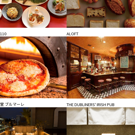
10
ALOFT
堂 ブルマーレ
THE DUBLINERS' IRISH PUB