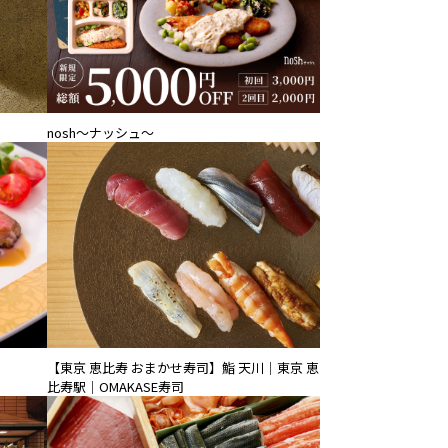
nosh～ナッシュ～
【東京 恵比寿 おまかせ寿司】鮨 天川｜東京 恵
比寿駅｜OMAKASE寿司