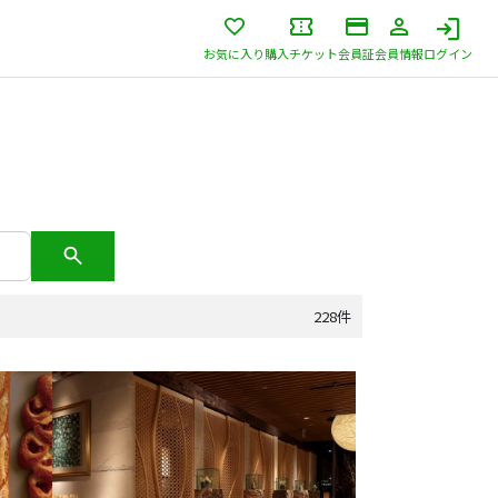
お気に入り
購入チケット
会員証
会員情報
ログイン
228件