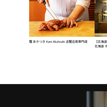
蟹 あかつき Kani Akatsuki 活蟹会席専門店
【北海道
北海道 