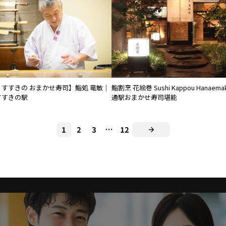
 すすきの おまかせ寿司】鮨処 竜敏｜
鮨割烹 花絵巻 Sushi Kappou Hanaema
すすきの駅
通駅おまかせ寿司堪能
1
2
3
…
12