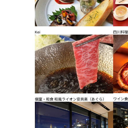
Kei
四川料理1
ワイン食
個室・和食 和風ライオン安具楽（あぐら）