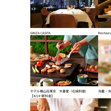
Restaura
GINZA CASITA
ホテル椿山荘東京 木春堂（石焼料理）
冷蔵・冷凍
【4/14~新料金】